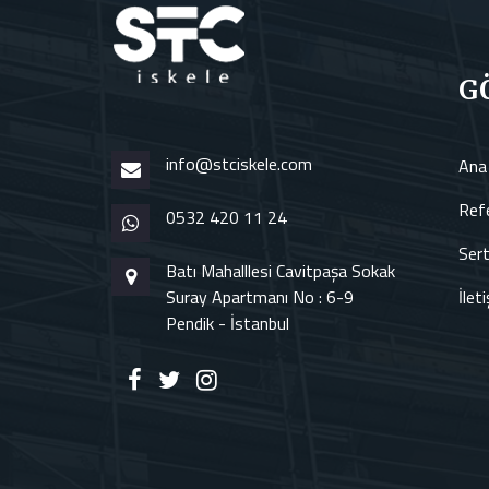
G
info@stciskele.com
Ana
Refe
0532 420 11 24
Sert
Batı Mahalllesi Cavitpaşa Sokak
Suray Apartmanı No : 6-9
İlet
Pendik - İstanbul